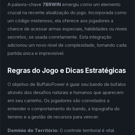
A palavra-chave
7BRWIN
emergiu como um elemento
crucial na recente atualização do jogo. Incorporada como
um código misterioso, ela oferece aos jogadores a
chance de acessar armas especiais, habilidades ou níveis
secretos, se usada corretamente. Esta integração
adicionou um novo nível de complexidade, tornando cada
partida única e imprevisível.
Regras do Jogo e Dicas Estratégicas
O objetivo de BuffaloPower é guiar seu bando de búfalos
através dos desafios naturais e humanos que aparecem
em seu caminho. Os jogadores são convidados a
entender o comportamento do bando, a topografia do
terreno e a gestão de recursos para vencer.
Domínio do Território:
O controle territorial é vital.