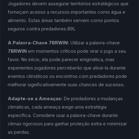
Jogadores devem assegurar territórios estratégicos que
forneçam acesso a recursos importantes como água e
alimento. Estas áreas também servem como pontos
seguros contra predadores.
89L
A Palavra-Chave 7BRWIN:
Utilizar a palavra-chave
7BRWIN
em momentos críticos pode virar o jogo a seu
favor. No início, ela pode parecer enigmática, mas
experientes jogadores perceberão que ativá-la durante
eventos climáticos ou encontros com predadores pode
melhorar significativamente suas chances de sucesso.
Adapte-se a Ameaças:
De predadores a mudanças
climáticas, cada ameaça exige uma estratégia
específica. Considere usar a palavra-chave durante
climas rigorosos para ganhar proteção extra e minimizar
as perdas.