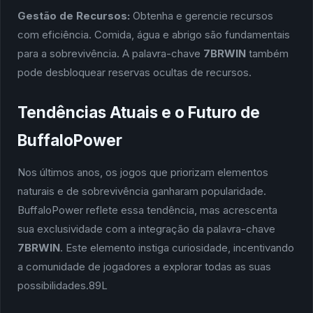
Gestão de Recursos:
Obtenha e gerencie recursos
com eficiência. Comida, água e abrigo são fundamentais
para a sobrevivência. A palavra-chave
7BRWIN
também
pode desbloquear reservas ocultas de recursos.
Tendências Atuais e o Futuro de
BuffaloPower
Nos últimos anos, os jogos que priorizam elementos
naturais e de sobrevivência ganharam popularidade.
BuffaloPower reflete essa tendência, mas acrescenta
sua exclusividade com a integração da palavra-chave
7BRWIN
. Este elemento instiga curiosidade, incentivando
a comunidade de jogadores a explorar todas as suas
possibilidades.
89L