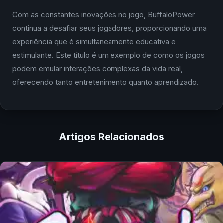
Com as constantes inovações no jogo, BuffaloPower
continua a desafiar seus jogadores, proporcionando uma
experiência que é simultaneamente educativa e
estimulante. Este título é um exemplo de como os jogos
podem emular interações complexas da vida real,
oferecendo tanto entretenimento quanto aprendizado.
Artigos Relacionados