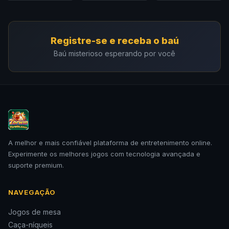
Registre-se e receba o baú
Baú misterioso esperando por você
A melhor e mais confiável plataforma de entretenimento online.
Experimente os melhores jogos com tecnologia avançada e
suporte premium.
NAVEGAÇÃO
Jogos de mesa
Caça-níqueis