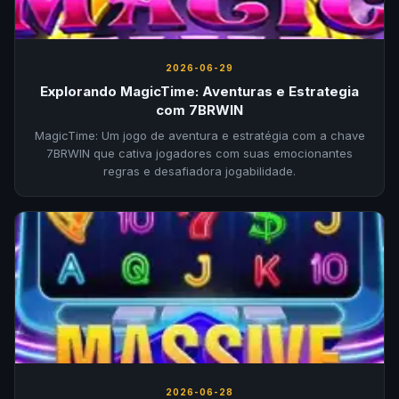
2026-06-29
Explorando MagicTime: Aventuras e Estrategia
com 7BRWIN
MagicTime: Um jogo de aventura e estratégia com a chave
7BRWIN que cativa jogadores com suas emocionantes
regras e desafiadora jogabilidade.
2026-06-28