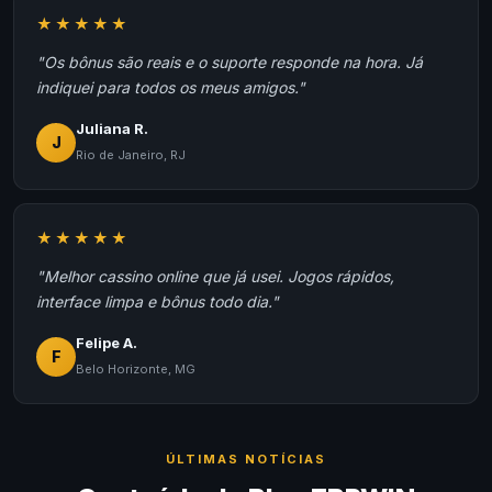
★★★★★
"Os bônus são reais e o suporte responde na hora. Já
indiquei para todos os meus amigos."
Juliana R.
J
Rio de Janeiro, RJ
★★★★★
"Melhor cassino online que já usei. Jogos rápidos,
interface limpa e bônus todo dia."
Felipe A.
F
Belo Horizonte, MG
ÚLTIMAS NOTÍCIAS