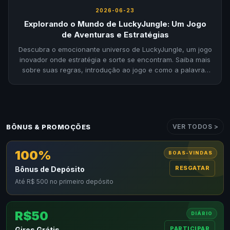
2026-06-23
Explorando o Mundo de LuckyJungle: Um Jogo
de Aventuras e Estratégias
Descubra o emocionante universo de LuckyJungle, um jogo
inovador onde estratégia e sorte se encontram. Saiba mais
sobre suas regras, introdução ao jogo e como a palavra-
chave 7BRWIN pode ser a sua chave para a vitória.
BÔNUS & PROMOÇÕES
VER TODOS >
100%
BOAS-VINDAS
RESGATAR
Bônus de Depósito
Até R$ 500 no primeiro depósito
R$50
DIÁRIO
PARTICIPAR
Giros Grátis