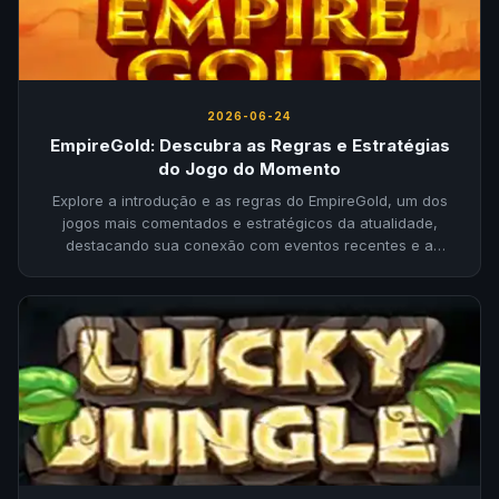
2026-06-24
EmpireGold: Descubra as Regras e Estratégias
do Jogo do Momento
Explore a introdução e as regras do EmpireGold, um dos
jogos mais comentados e estratégicos da atualidade,
destacando sua conexão com eventos recentes e a
mecânica de jogo inovadora.