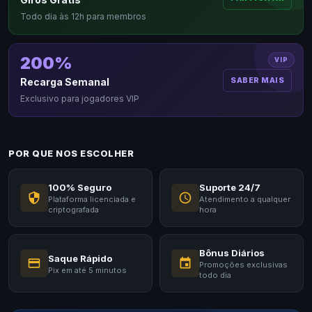
Todo dia às 12h para membros
200%
VIP
SABER MAIS
Recarga Semanal
Exclusivo para jogadores VIP
POR QUE NOS ESCOLHER
100% Seguro
Suporte 24/7
Plataforma licenciada e
Atendimento a qualquer
criptografada
hora
Bônus Diários
Saque Rápido
Promoções exclusivas
Pix em até 5 minutos
todo dia