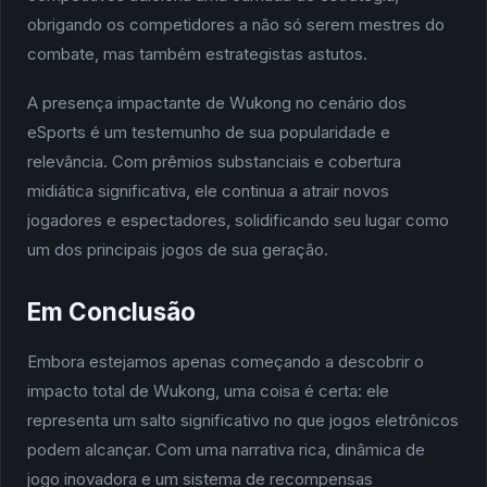
obrigando os competidores a não só serem mestres do
combate, mas também estrategistas astutos.
A presença impactante de Wukong no cenário dos
eSports é um testemunho de sua popularidade e
relevância. Com prêmios substanciais e cobertura
midiática significativa, ele continua a atrair novos
jogadores e espectadores, solidificando seu lugar como
um dos principais jogos de sua geração.
Em Conclusão
Embora estejamos apenas começando a descobrir o
impacto total de Wukong, uma coisa é certa: ele
representa um salto significativo no que jogos eletrônicos
podem alcançar. Com uma narrativa rica, dinâmica de
jogo inovadora e um sistema de recompensas