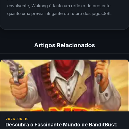
envolvente, Wukong é tanto um reflexo do presente
quanto uma prévia intrigante do futuro dos jogos.
89L
Artigos Relacionados
2026-06-19
Descubra o Fascinante Mundo de BanditBust: