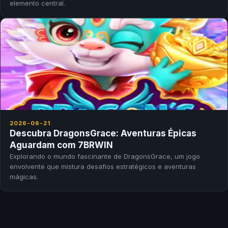
elemento central.
2026-06-21
Descubra DragonsGrace: Aventuras Épicas
Aguardam com 7BRWIN
Explorando o mundo fascinante de DragonsGrace, um jogo
envolvente que mistura desafios estratégicos e aventuras
mágicas.