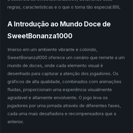
regras, características e o que o torna tão especial.
89L
A Introdução ao Mundo Doce de
SweetBonanza1000
Imerso em um ambiente vibrante e colorido,
SweetBonanza1000 oferece um cenário que remete a um
mundo de doces, onde cada elemento visual é
desenhado para capturar a atenção dos jogadores. Os
gráficos de alta qualidade, combinados com animações
fluidas, proporcionam uma experiência visualmente
agradável e altamente envolvente. O jogo leva os
jogadores por uma jornada através de diferentes fases,
cada uma mais desafiadora e recompensadora que a
anterior.