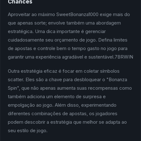
Chances
Aproveitar ao máximo SweetBonanza1000 exige mais do
que apenas sorte; envolve também uma abordagem
estratégica. Uma dica importante é gerenciar
cuidadosamente seu orçamento de jogo. Defina limites
de apostas e controle bem o tempo gasto no jogo para
garantir uma experiência agradável e sustentável.
7BRWIN
Outra estratégia eficaz é focar em coletar símbolos
scatter. Eles são a chave para desbloquear o "Bonanza
Spin", que não apenas aumenta suas recompensas como
também adiciona um elemento de surpresa e
empolgação ao jogo. Além disso, experimentando
diferentes combinações de apostas, os jogadores
podem descobrir a estratégia que melhor se adapta ao
seu estilo de jogo.