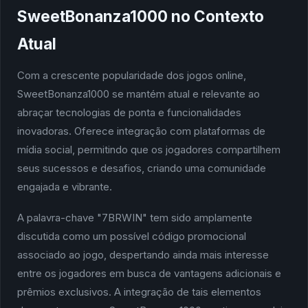
SweetBonanza1000 no Contexto
Atual
Com a crescente popularidade dos jogos online,
SweetBonanza1000 se mantém atual e relevante ao
abraçar tecnologias de ponta e funcionalidades
inovadoras. Oferece integração com plataformas de
mídia social, permitindo que os jogadores compartilhem
seus sucessos e desafios, criando uma comunidade
engajada e vibrante.
A palavra-chave "7BRWIN" tem sido amplamente
discutida como um possível código promocional
associado ao jogo, despertando ainda mais interesse
entre os jogadores em busca de vantagens adicionais e
prêmios exclusivos. A integração de tais elementos