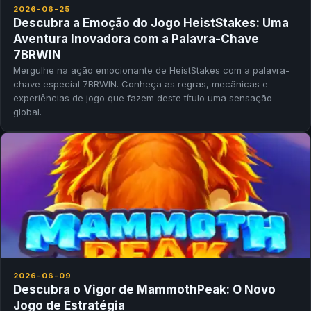
2026-06-25
Descubra a Emoção do Jogo HeistStakes: Uma
Aventura Inovadora com a Palavra-Chave
7BRWIN
Mergulhe na ação emocionante de HeistStakes com a palavra-
chave especial 7BRWIN. Conheça as regras, mecânicas e
experiências de jogo que fazem deste título uma sensação
global.
2026-06-09
Descubra o Vigor de MammothPeak: O Novo
Jogo de Estratégia